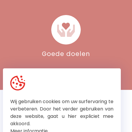
Goede doelen
Wij gebruiken cookies om uw surfervaring te
Voor dringende
verbeteren. Door het verder gebruiken van
herstellingen kan u
deze website, gaat u hier expliciet mee
steeds bij ons terecht
akkoord.
Meer informatie