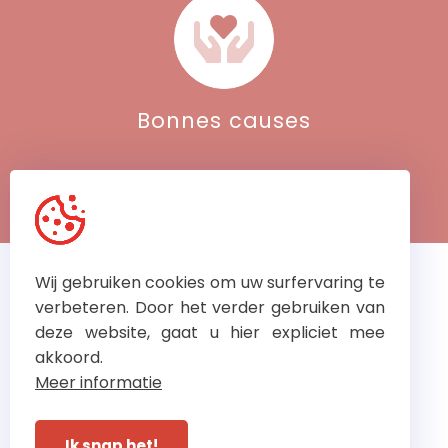
Bonnes causes
Wij gebruiken cookies om uw surfervaring te
Vous pouvez toujours
verbeteren. Door het verder gebruiken van
nous contacter pour des
deze website, gaat u hier expliciet mee
réparations urgentes
akkoord.
Meer informatie
© Dubaere Ladders 2026
Ik snap het!