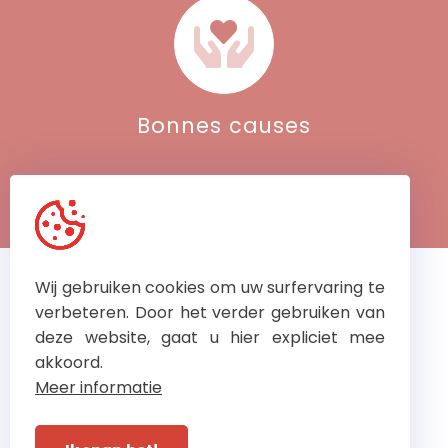
Bonnes causes
Wij gebruiken cookies om uw surfervaring te
Contrôles externes
verbeteren. Door het verder gebruiken van
fréquents pour
des
deze website, gaat u hier expliciet mee
résultats optimaux
akkoord.
Meer informatie
© Dubaere Ladders 2026