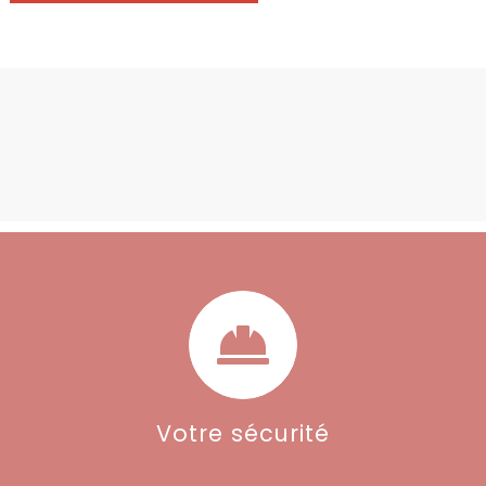
Plateforme
mobile -
fixe et
plable
Votre sécurité